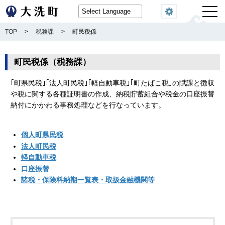
閲覧機能
TOP
>
税務課
>
町民税係
町民税係（税務課）
｢町県民税｣｢法人町民税｣｢軽自動車税｣｢町たばこ税｣の賦課と徴収
や税に関する各種証明書の作成、納税貯蓄組合や税金の口座振替
納付にかかわる事務処理などを行なっています。
個人町県民税
法人町民税
軽自動車税
口座振替
諸税・保険料納期一覧表・取扱金融機関等