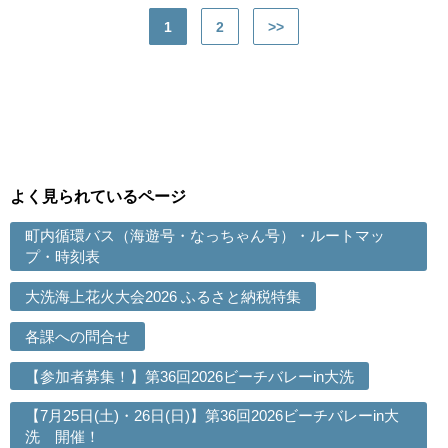
1
2
>>
よく見られているページ
町内循環バス（海遊号・なっちゃん号）・ルートマッ
プ・時刻表
大洗海上花火大会2026 ふるさと納税特集
各課への問合せ
【参加者募集！】第36回2026ビーチバレーin大洗
【7月25日(土)・26日(日)】第36回2026ビーチバレーin大
洗 開催！