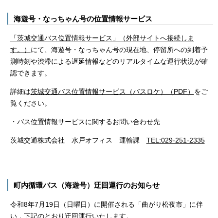
海遊号・なっちゃん号の位置情報サービス
「茨城交通バス位置情報サービス」（外部サイトへ接続しま
す。）
にて、海遊号・なっちゃん号の現在地、停留所への到着予
測時刻や渋滞による遅延情報などのリアルタイムな運行状況が確
認できます。
詳細は
茨城交通バス位置情報サービス（バスロケ）（PDF）
をご
覧ください。
・バス位置情報サービスに関するお問い合わせ先
茨城交通株式会社 水戸オフィス 運輸課
TEL:029-251-2335
町内循環バス（海遊号）迂回運行のお知らせ
令和8年7月19日（日曜日）に開催される「曲がり松夜市」に伴
い，下記のとおり迂回運行いたします。