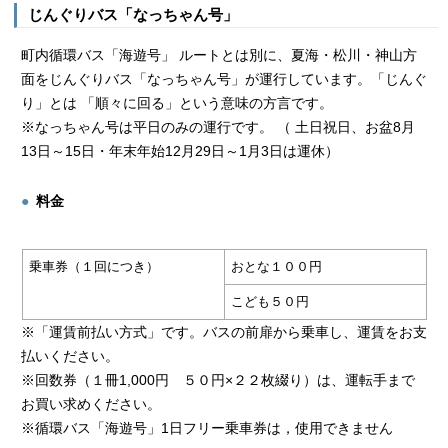
じんぐりバス「なっちゃん号」
町内循環バス「海遊号」 ルートとは別に、夏海・松川・神山方
面をじんぐりバス「なっちゃん号」が運行しています。「じんぐ
り」とは 「順々に回る」という意味の方言です。
※なっちゃん号は平日のみの運行です。 （ 土日祝日、お盆8月
13日～15日・年末年始12月29日～1月3日は運休）
料金
乗車券（１回につき）
おとな１００円
こども５０円
※「運賃前払い方式」です。バスの前扉から乗車し、運賃をお支
払いください。
※回数券（１冊1,000円 ５０円×２２枚綴り）は、運転手まで
お買い求めください。
※循環バス「海遊号」1日フリー乗車券は，使用できません