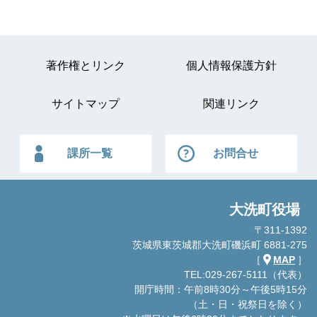
著作権とリンク
個人情報保護方針
サイトマップ
関連リンク
課所一覧
お問合せ
大洗町役場
〒311-1392
茨城県東茨城郡大洗町磯浜町 6881-275
［
MAP
］
TEL:029-267-5111（代表）
開庁時間：午前8時30分～午後5時15分
（土・日・祝祭日を除く）