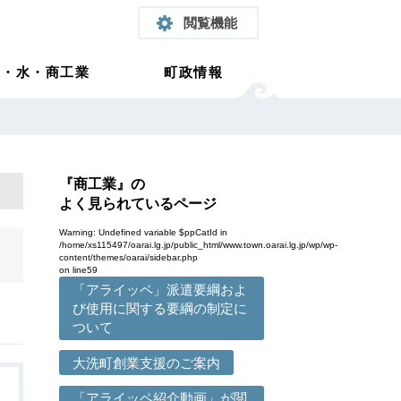
閲覧機能
農・水・商工業
町政情報
『商工業』の
よく見られているページ
Warning
: Undefined variable $ppCatId in
/home/xs115497/oarai.lg.jp/public_html/www.town.oarai.lg.jp/wp/wp-
content/themes/oarai/sidebar.php
on line
59
「アライッペ」派遣要綱およ
び使用に関する要綱の制定に
ついて
大洗町創業支援のご案内
「アライッペ紹介動画」が閲