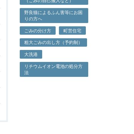
（ごみの自己搬入など）
野良猫によるふん害等にお困
りの方へ
ごみの分け方
町営住宅
粗大ごみの出し方（予約制）
大洗港
リチウムイオン電池の処分方
法