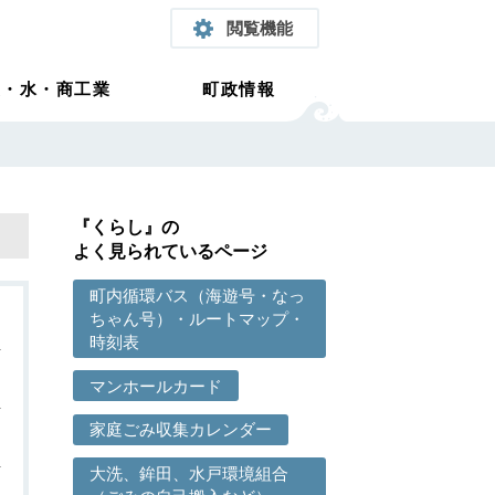
閲覧機能
農・水・商工業
町政情報
『くらし』の
よく見られているページ
町内循環バス（海遊号・なっ
ちゃん号）・ルートマップ・
時刻表
マンホールカード
家庭ごみ収集カレンダー
大洗、鉾田、水戸環境組合