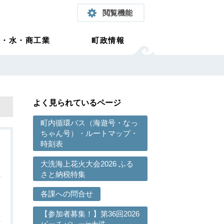
閲覧機能
農・水・商工業
町政情報
よく見られているページ
町内循環バス（海遊号・なっ
ちゃん号）・ルートマップ・
時刻表
大洗海上花火大会2026 ふる
さと納税特集
各課への問合せ
【参加者募集！】第36回2026