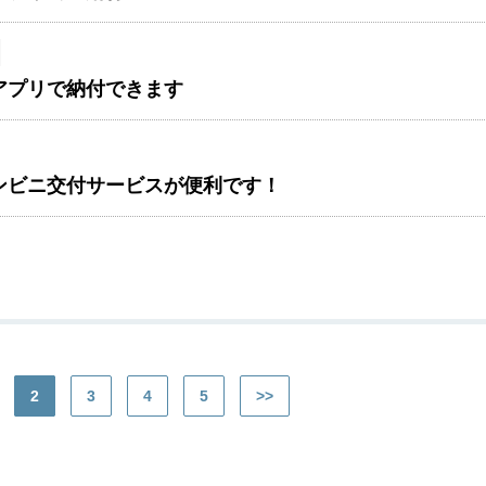
アプリで納付できます
ンビニ交付サービスが便利です！
2
3
4
5
>>