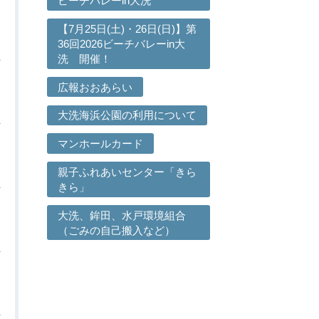
ビーチバレーin大洗
【7月25日(土)・26日(日)】第
36回2026ビーチバレーin大
洗 開催！
広報おおあらい
大洗海浜公園の利用について
マンホールカード
親子ふれあいセンター「きら
きら」
大洗、鉾田、水戸環境組合
（ごみの自己搬入など）