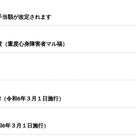
手当額が改定されます
度（重度心身障害者マル福）
（令和6年３月１日施行）
和6年３月１日施行）