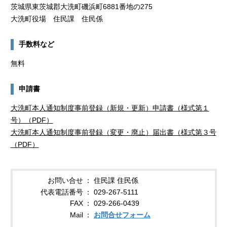
茨城県東茨城郡大洗町磯浜町6881番地の275
大洗町役場 住民課 住民係
手数料など
無料
申請書
大洗町本人通知制度事前登録（新規・更新）申請書（様式第１
号）（PDF）
大洗町本人通知制度事前登録（変更・廃止）届出書（様式第３号
（PDF）
お問い合せ
住民課 住民係
代表電話番号
029-267-5111
FAX
029-266-0439
Mail
お問合せフォーム