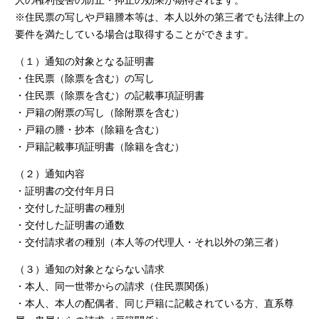
人の権利侵害の防止・抑止の効果が期待されます。
※住民票の写しや戸籍謄本等は、本人以外の第三者でも法律上の
要件を満たしている場合は取得することができます。
（１）通知の対象となる証明書
・住民票（除票を含む）の写し
・住民票（除票を含む）の記載事項証明書
・戸籍の附票の写し（除附票を含む）
・戸籍の謄・抄本（除籍を含む）
・戸籍記載事項証明書（除籍を含む）
（２）通知内容
・証明書の交付年月日
・交付した証明書の種別
・交付した証明書の通数
・交付請求者の種別（本人等の代理人・それ以外の第三者）
（３）通知の対象とならない請求
・本人、同一世帯からの請求（住民票関係）
・本人、本人の配偶者、同じ戸籍に記載されている方、直系尊