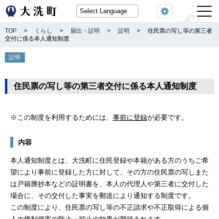
閲覧機能
TOP
>
くらし
>
届出・証明
>
証明
>
住民票の写し等の第三者
交付に係る本人通知制度
証明
住民票の写し等の第三者交付に係る本人通知制度
※この制度を利用するためには、
事前に登録
が必要です。
内容
本人通知制度とは、大洗町に住民登録や本籍がある方のうちご希
望により事前に登録した方に対して、その方の住民票の写しまた
は戸籍謄抄本などの証明書を、本人の代理人や第三者に交付した
場合に、その交付した事実を郵送により通知する制度です。
この制度により、住民票の写し等の不正請求や不正取得による個