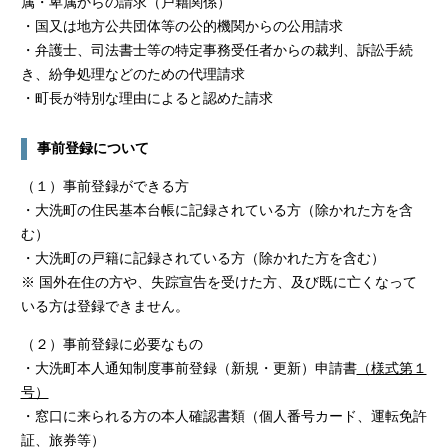
属・卑属からの請求（戸籍関係）
・国又は地方公共団体等の公的機関からの公用請求
・弁護士、司法書士等の特定事務受任者からの裁判、訴訟手続
き、紛争処理などのための代理請求
・町長が特別な理由によると認めた請求
事前登録について
（１）事前登録ができる方
・大洗町の住民基本台帳に記録されている方（除かれた方を含
む）
・大洗町の戸籍に記録されている方（除かれた方を含む）
※ 国外在住の方や、失踪宣告を受けた方、及び既に亡くなって
いる方は登録できません。
（２）事前登録に必要なもの
・大洗町本人通知制度事前登録（新規・更新）申請書
（様式第１
号）
・窓口に来られる方の本人確認書類（個人番号カード、運転免許
証、旅券等）