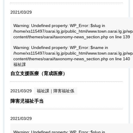
2021/03/29
Warning
: Undefined property: WP_Error::$slug in
/home/xs115497/oarai.lg.jp/public_html/www.town.oarai.lg.jp/wp
content/themes/oarai/taxonomy-news_section.php
on line
139
Warning
: Undefined property: WP_Error::$name in
/home/xs115497/oarai.lg.jp/public_html/www.town.oarai.lg.jp/wp
content/themes/oarai/taxonomy-news_section.php
on line
140
福祉課
自立支援医療（育成医療）
2021/03/29
福祉課
｜
障害福祉係
障害児福祉手当
2021/03/29
Warning
: Undefined property: WP_Error::$slug in