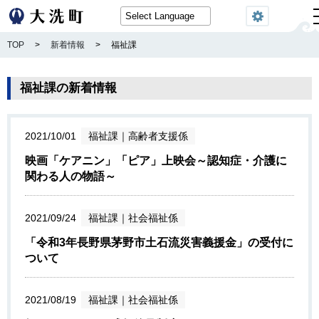
閲覧
TOP
>
新着情報
>
福祉課
福祉課の新着情報
2021/10/01
福祉課
｜
高齢者支援係
映画「ケアニン」「ピア」上映会～認知症・介護に
関わる人の物語～
2021/09/24
福祉課
｜
社会福祉係
「令和3年長野県茅野市土石流災害義援金」の受付に
ついて
2021/08/19
福祉課
｜
社会福祉係