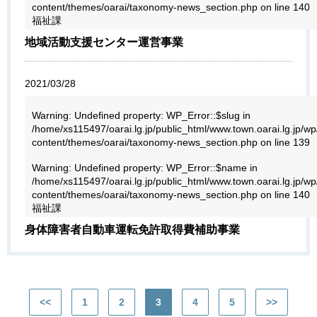
content/themes/oarai/taxonomy-news_section.php
on line
140
福祉課
地域活動支援センター運営事業
2021/03/28
Warning
: Undefined property: WP_Error::$slug in
/home/xs115497/oarai.lg.jp/public_html/www.town.oarai.lg.jp/wp
content/themes/oarai/taxonomy-news_section.php
on line
139
Warning
: Undefined property: WP_Error::$name in
/home/xs115497/oarai.lg.jp/public_html/www.town.oarai.lg.jp/wp
content/themes/oarai/taxonomy-news_section.php
on line
140
福祉課
身体障害者自動車運転免許取得費補助事業
<<
1
2
3
4
5
>>