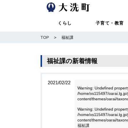
くらし
子育て・教育
TOP
>
福祉課
福祉課の新着情報
2021/02/22
Warning
: Undefined propert
/home/xs115497/oarai.lg.jp/
content/themes/oarai/taxo
Warning
: Undefined proper
/home/xs115497/oarai.lg.jp/
content/themes/oarai/taxo
福祉課