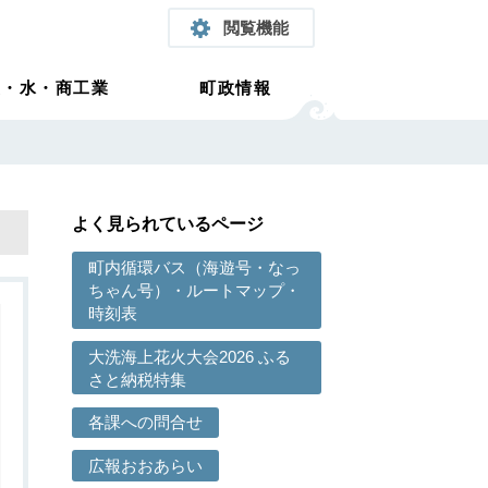
閲覧機能
農・水・商工業
町政情報
よく見られているページ
町内循環バス（海遊号・なっ
ちゃん号）・ルートマップ・
時刻表
大洗海上花火大会2026 ふる
さと納税特集
各課への問合せ
広報おおあらい