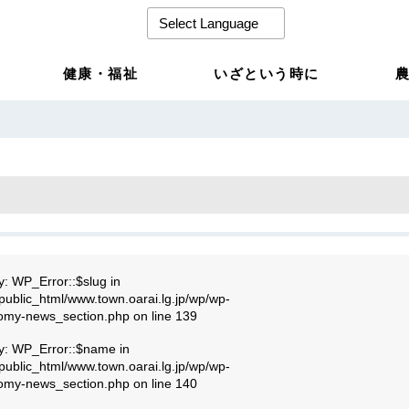
健康・福祉
いざという時に
y: WP_Error::$slug in
public_html/www.town.oarai.lg.jp/wp/wp-
nomy-news_section.php
on line
139
ty: WP_Error::$name in
public_html/www.town.oarai.lg.jp/wp/wp-
nomy-news_section.php
on line
140