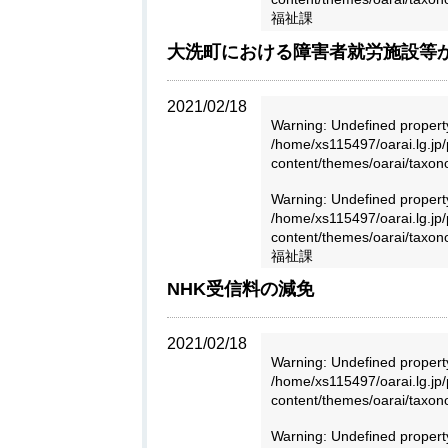
福祉課
大洗町における障害者就労施設等
2021/02/18
Warning
: Undefined propert
/home/xs115497/oarai.lg.jp/
content/themes/oarai/taxo
Warning
: Undefined proper
/home/xs115497/oarai.lg.jp/
content/themes/oarai/taxo
福祉課
NHK受信料の減免
2021/02/18
Warning
: Undefined propert
/home/xs115497/oarai.lg.jp/
content/themes/oarai/taxo
Warning
: Undefined proper