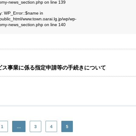
nomy-news_section.php
on line
139
ty: WP_Error::$name in
public_html/www.town.oarai.lg.jp/wp/wp-
nomy-news_section.php
on line
140
ビス事業に係る指定申請等の手続きについて
1
…
3
4
5