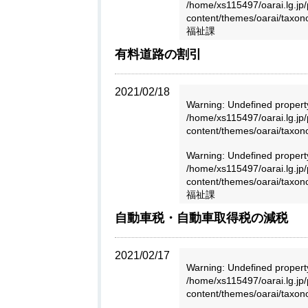
/home/xs115497/oarai.lg.jp/
content/themes/oarai/taxo
福祉課
有料道路の割引
2021/02/18
Warning
: Undefined propert
/home/xs115497/oarai.lg.jp/
content/themes/oarai/taxo
Warning
: Undefined proper
/home/xs115497/oarai.lg.jp/
content/themes/oarai/taxo
福祉課
自動車税・自動車取得税の減税
2021/02/17
Warning
: Undefined propert
/home/xs115497/oarai.lg.jp/
content/themes/oarai/taxo