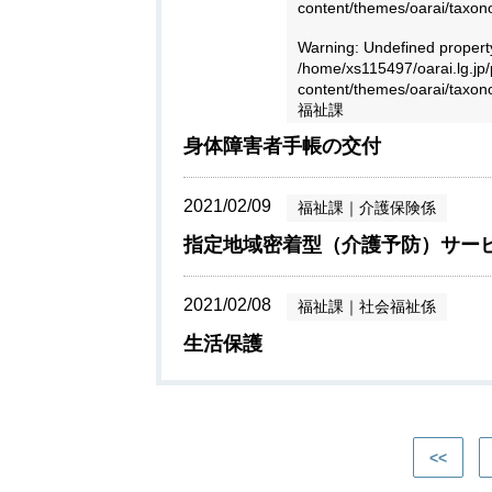
content/themes/oarai/taxo
Warning
: Undefined proper
/home/xs115497/oarai.lg.jp/
content/themes/oarai/taxo
福祉課
身体障害者手帳の交付
2021/02/09
福祉課
｜
介護保険係
指定地域密着型（介護予防）サー
2021/02/08
福祉課
｜
社会福祉係
生活保護
<<