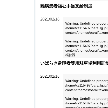
難病患者福祉手当支給制度
2021/02/18
Warning
: Undefined propert
/home/xs115497/oarai.lg.jp/
content/themes/oarai/taxo
Warning
: Undefined proper
/home/xs115497/oarai.lg.jp/
content/themes/oarai/taxo
福祉課
いばらき身障者等用駐車場利用証
2021/02/18
Warning
: Undefined propert
/home/xs115497/oarai.lg.jp/
content/themes/oarai/taxo
Warning
: Undefined proper
/home/xs115497/oarai.lg.jp/
content/themes/oarai/taxo