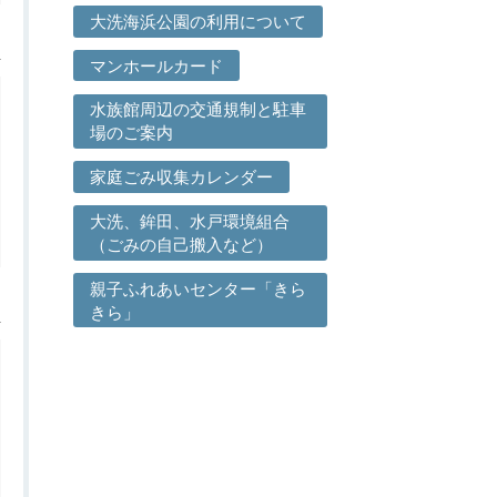
大洗海浜公園の利用について
マンホールカード
水族館周辺の交通規制と駐車
場のご案内
家庭ごみ収集カレンダー
大洗、鉾田、水戸環境組合
（ごみの自己搬入など）
親子ふれあいセンター「きら
きら」