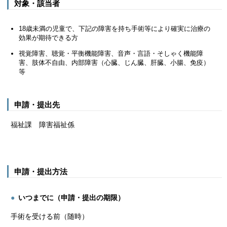
対象・該当者
18歳未満の児童で、下記の障害を持ち手術等により確実に治療の
効果が期待できる方
視覚障害、聴覚・平衡機能障害、音声・言語・そしゃく機能障
害、肢体不自由、内部障害（心臓、じん臓、肝臓、小腸、免疫）
等
申請・提出先
福祉課 障害福祉係
申請・提出方法
いつまでに（申請・提出の期限）
手術を受ける前（随時）