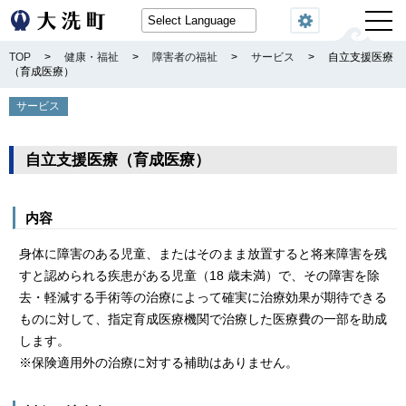
閲覧機能
TOP
>
健康・福祉
>
障害者の福祉
>
サービス
>
自立支援医療
（育成医療）
サービス
自立支援医療（育成医療）
内容
身体に障害のある児童、またはそのまま放置すると将来障害を残
すと認められる疾患がある児童（18 歳未満）で、その障害を除
去・軽減する手術等の治療によって確実に治療効果が期待できる
ものに対して、指定育成医療機関で治療した医療費の一部を助成
します。
※保険適用外の治療に対する補助はありません。