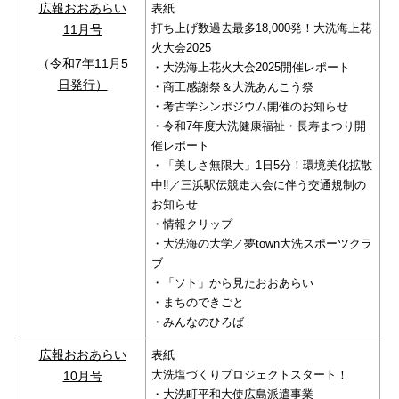
広報おおあらい
表紙
打ち上げ数過去最多18,000発！大洗海上花
11月号
火大会2025
（令和7年11月5
・大洗海上花火大会2025開催レポート
日発行）
・商工感謝祭＆大洗あんこう祭
・考古学シンポジウム開催のお知らせ
・令和7年度大洗健康福祉・長寿まつり開
催レポート
・「美しさ無限大」1日5分！環境美化拡散
中‼／三浜駅伝競走大会に伴う交通規制の
お知らせ
・情報クリップ
・大洗海の大学／夢town大洗スポーツクラ
ブ
・「ソト」から見たおおあらい
・まちのできごと
・みんなのひろば
広報おおあらい
表紙
大洗塩づくりプロジェクトスタート！
10月号
・大洗町平和大使広島派遣事業