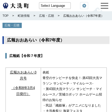
閲覧機能
TOP
>
町政情報
>
広報・広聴
>
広報おおあらい（令和7年度）
広報・広聴
広報おおあらい（令和7年度）
広報紙【令和７年度】
広報おおあらい3
表紙
青空のサンビーチを快走！-第43回大洗マ
月号
ラソン サンビーチ・マイルレース-
（令和8年3月4
・第43回大洗マラソン サンビーチ・マイ
日発行）
ルレース／茨城ロボッツ ホームゲーム招
待のお知らせ
・民話「織姫塚」がアニメになりました
・大洗春祭り 海楽フェスタ