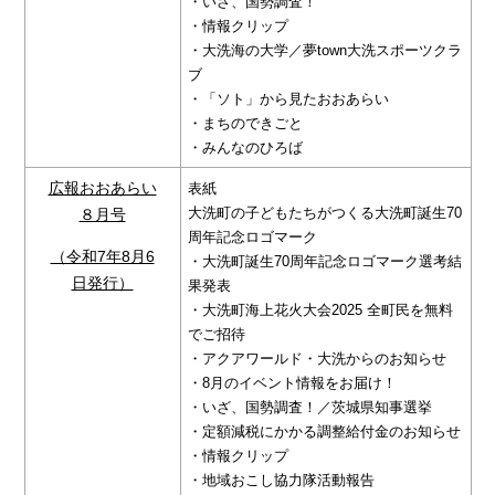
・いざ、国勢調査！
・情報クリップ
・大洗海の大学／夢town大洗スポーツクラ
ブ
・「ソト」から見たおおあらい
・まちのできごと
・みんなのひろば
広報おおあらい
表紙
大洗町の子どもたちがつくる大洗町誕生70
８月号
周年記念ロゴマーク
（令和7年8月6
・大洗町誕生70周年記念ロゴマーク選考結
日発行）
果発表
・大洗町海上花火大会2025 全町民を無料
でご招待
・アクアワールド・大洗からのお知らせ
・8月のイベント情報をお届け！
・いざ、国勢調査！／茨城県知事選挙
・定額減税にかかる調整給付金のお知らせ
・情報クリップ
・地域おこし協力隊活動報告