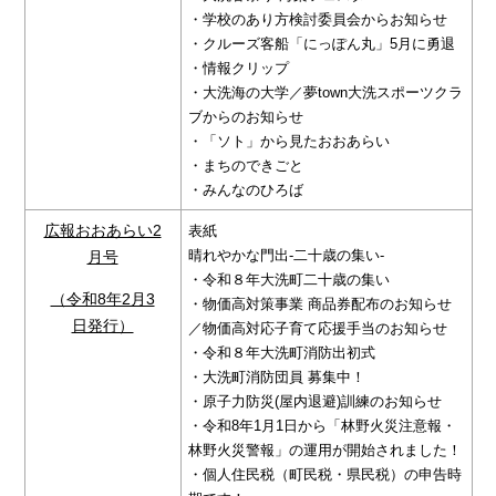
・学校のあり方検討委員会からお知らせ
・クルーズ客船「にっぽん丸」5月に勇退
・情報クリップ
・大洗海の大学／夢town大洗スポーツクラ
ブからのお知らせ
・「ソト」から見たおおあらい
・まちのできごと
・みんなのひろば
広報おおあらい2
表紙
晴れやかな門出-二十歳の集い-
月号
・令和８年大洗町二十歳の集い
（令和8年2月3
・物価高対策事業 商品券配布のお知らせ
日発行）
／物価高対応子育て応援手当のお知らせ
・令和８年大洗町消防出初式
・大洗町消防団員 募集中！
・原子力防災(屋内退避)訓練のお知らせ
・令和8年1月1日から「林野火災注意報・
林野火災警報」の運用が開始されました！
・個人住民税（町民税・県民税）の申告時