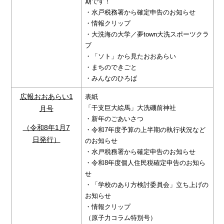
期です！
・水戸税務署から確定申告のお知らせ
・情報クリップ
・大洗海の大学／夢town大洗スポーツクラ
ブ
・「ソト」から見たおおあらい
・まちのできごと
・みんなのひろば
広報おおあらい1
表紙
「干支巨大絵馬」大洗磯前神社
月号
・新年のごあいさつ
（令和8年1月7
・令和7年度予算の上半期の執行状況など
日発行）
のお知らせ
・水戸税務署から確定申告のお知らせ
・令和8年度個人住民税確定申告のお知ら
せ
・「学校のあり方検討委員会」立ち上げの
お知らせ
・情報クリップ
（原子力コラム特別号）