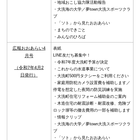
・地域おこし協力隊活動報告
・大洗海の大学／夢town大洗スポーツクラ
ブ
・「ソト」から見たおおあらい
・まちのできごと
・みんなのひろば
広報おおあらい4
表紙
LINE友だち募集中！
月号
・令和7年度大洗町予算が決定
（令和7年4月2
・これからの水道事業について
日発行）
・大洗町500円タクシーをご利用ください
・家庭用防犯カメラ設置費を補助します／
停電を想定した夜間の防災訓練を実施
・大洗町住宅リフォーム補助金のご案内
・木造住宅の耐震診断・耐震改修、危険ブ
ロック塀等の撤去費用の一部を補助します
・情報クリップ
・大洗海の大学／夢town大洗スポーツクラ
ブ
・「ソト」から見たおおあらい