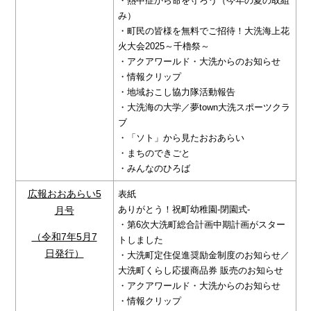
・熱中症から命を守ろう（今年の夏の取組
み）
・町民の皆様を無料でご招待！大洗海上花
火大会2025～千櫓祭～
・アクアワールド・大洗からのお知らせ
・情報クリップ
・地域おこし協力隊活動報告
・大洗海の大学／夢town大洗スポーツクラ
ブ
・「ソト」から見たおおあらい
・まちのできごと
・みんなのひろば
広報おおあらい5
表紙
ありがとう！祝町幼稚園-閉園式-
月号
・第6次大洗町総合計画中期計画がスター
（令和7年5月7
トしました
日発行）
・大洗町定住促進奨励金制度のお知らせ／
大洗町くらし応援商品券 販売のお知らせ
・アクアワールド・大洗からのお知らせ
・情報クリップ