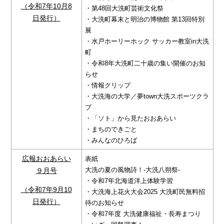
（令和7年10月8
・第48回大洗町芸術文化祭
日発行）
・大洗町幕末と明治の博物館 第13回特別
展
・水戸ホーリーホック サッカー教室in大洗
町
・令和8年大洗町二十歳の集い開催のお知
らせ
・情報クリップ
・大洗海の大学／夢town大洗スポーツクラ
ブ
・「ソト」から見たおおあらい
・まちのできごと
・みんなのひろば
広報おおあらい
表紙
大洗の夏の風物詩！-大洗八朔祭-
９月号
・令和7年北海道洋上体験学習
（令和7年9月10
・大洗海上花火大会2025 大洗町民無料招
日発行）
待のお知らせ
・令和7年度 大洗健康福祉・長寿まつり