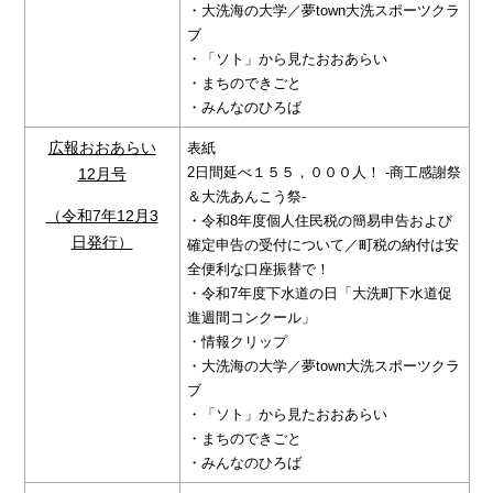
・大洗海の大学／夢town大洗スポーツクラ
ブ
・「ソト」から見たおおあらい
・まちのできごと
・みんなのひろば
広報おおあらい
表紙
2日間延べ１５５，０００人！ -商工感謝祭
12月号
＆大洗あんこう祭-
（令和7年12月3
・令和8年度個人住民税の簡易申告および
日発行）
確定申告の受付について／町税の納付は安
全便利な口座振替で！
・令和7年度下水道の日「大洗町下水道促
進週間コンクール」
・情報クリップ
・大洗海の大学／夢town大洗スポーツクラ
ブ
・「ソト」から見たおおあらい
・まちのできごと
・みんなのひろば