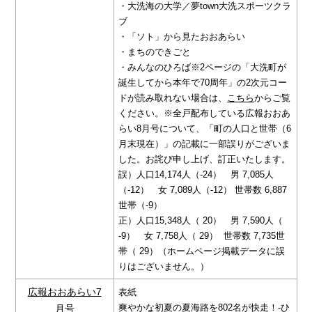
・大洗海の大学／夢town大洗スポーツクラ
ブ
・「ソト」から見たおおあらい
・まちのできごと
・みんなのひろば
※2ページの「大洗町が
誕生してから本年で70周年」の2次元コー
ドが読み取れない場合は、
こちら
からご覧
ください。
※全戸配布している広報おおあ
らい8月号について、「町の人口と世帯（6
月末現在）」の記載に一部誤りがございま
した。お詫び申し上げ、訂正いたします。
誤）人口14,174人（-24） 男 7,085人
（-12） 女 7,089人（-12） 世帯数 6,887
世帯（-9）
正）人口15,348人（ 20） 男 7,590人（
-9） 女 7,758人（ 29） 世帯数 7,735世
帯（ 29）
（ホームページ掲載データに誤
りはございません。）
広報おおあらい7
表紙
爽やかな初夏の夏海路を802名が快走！-ひ
月号