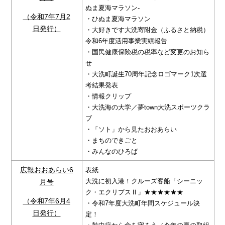
ぬま夏海マラソン-
（令和7年7月2
・ひぬま夏海マラソン
日発行）
・大好きです大洗寄附金（ふるさと納税）
令和6年度活用事業実績報告
・国民健康保険税の税率など変更のお知ら
せ
・大洗町誕生70周年記念ロゴマーク1次選
考結果発表
・情報クリップ
・大洗海の大学／夢town大洗スポーツクラ
ブ
・「ソト」から見たおおあらい
・まちのできごと
・みんなのひろば
広報おおあらい6
表紙
大洗に初入港！クルーズ客船「シーニッ
月号
ク・エクリプスⅡ」★★★★★★
（令和7年6月4
・令和7年度大洗町年間スケジュール決
日発行）
定！