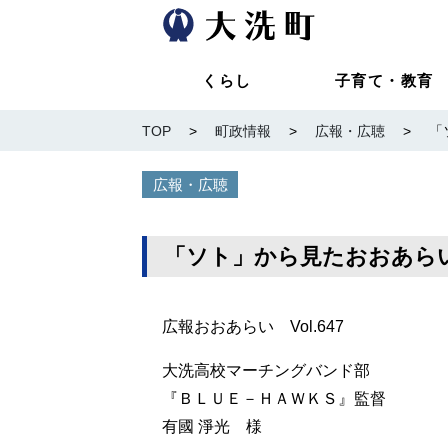
くらし
子育て・教育
TOP
>
町政情報
>
広報・広聴
>
「
広報・広聴
「ソト」から見たおおあらいV
広報おおあらい Vol.647
大洗高校マーチングバンド部
『ＢＬＵＥ－ＨＡＷＫＳ』監督
有國 淨光 様