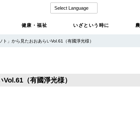
健康・福祉
いざという時に
ソト」から見たおおあらいVol.61（有國淨光様）
ol.61（有國淨光様）