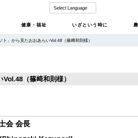
健康・福祉
いざという時に
ソト」から見たおおあらいVol.48（篠﨑和則様）
ol.48（篠﨑和則様）
士会 会長