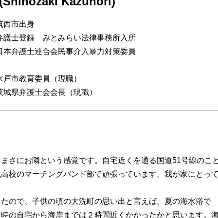
hinozaki Kazunori)
筑西市出身
弁護士登録 みとみらい法律事務所入所
日本弁護士連合会民事介入暴力対策委員
水戸市教育委員（現職）
茨城県弁護士会会長（現職）
まさにお隣という感覚です。自宅近くを通る国道51号線のこ
洗高校のマーチングバンド部で頑張っています。我が家にとっ
したので、子供の頃の大洗町の思い出と言えば、夏の海水浴で
当時の自宅から海岸までは２時間近くかかったかと思います。