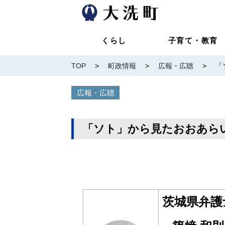
くらし
子育て・教育
TOP
>
町政情報
>
広報・広聴
>
「
広報・広聴
「ソト」から見たおおあらいV
茨城県弁護