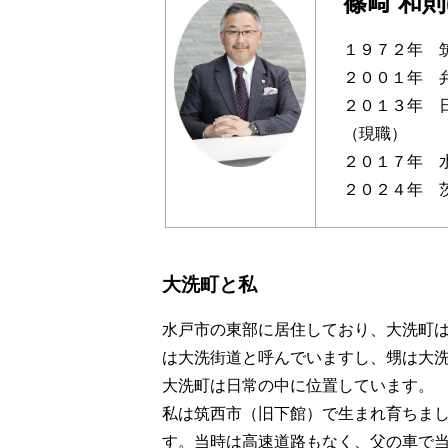
篠﨑 和則(S
１９７２年 
２００１年 
２０１３年 
（現職）
２０１７年 
２０２４年 
大洗町と私
水戸市の東部に居住しており、大洗町は
は大洗街道と呼んでいますし、甥は大
大洗町は日常の中に位置しています。
私は筑西市（旧下館）で生まれ育ちま
す。当時は高速道路もなく、父の車で