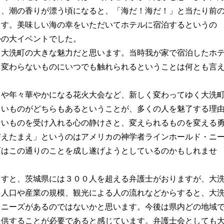
り、潮の香りが漂う頃になると、「海だ！海だ！」と当たり前
ます。美味しい海の幸をいただいてホテルに宿泊するというの
かの大イベントでした。
も大洗町の大きな魅力だと思います。当時我が家で宿泊したホ
ら変わらないものにいつでも触れられるということは何とも言
しや年々華やかになる花火大会など、新しく変わってゆく大洗
しいものがどちらもあるということが、多くの人を魅了する理
ないものを受け入れる心の静けさと、変えられるものを変える
与えたまえ」というのはアメリカの神学者ラインホールド・ニ
町はこの通りのことを成し遂げようとしているのかもしれませ
ますと、茨城県には３００人を超える弁護士がおりますが、大
。人口や産業の規模、観光による人の流れなどからすると、大
るニーズがあるのではないかと思います。今後は県内どの地域
提供することが必要であると感じています。弁護士会としても