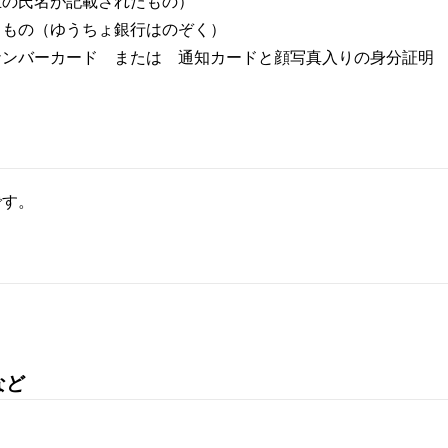
主の氏名が記載されたもの）
るもの（ゆうちょ銀行はのぞく）
ナンバーカード または 通知カードと顔写真入りの身分証明
です。
など