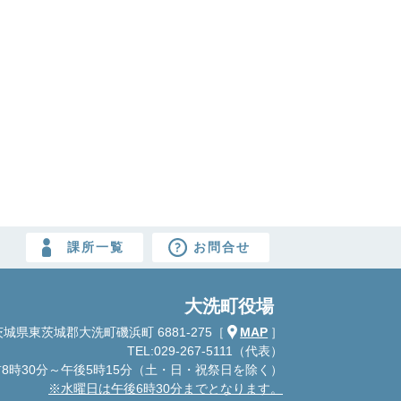
課所一覧
お問合せ
大洗町役場
城県東茨城郡大洗町磯浜町 6881-275
［
MAP
］
TEL:029-267-5111（代表）
8時30分～午後5時15分
（土・日・祝祭日を除く）
※水曜日は午後6時30分までとなります。