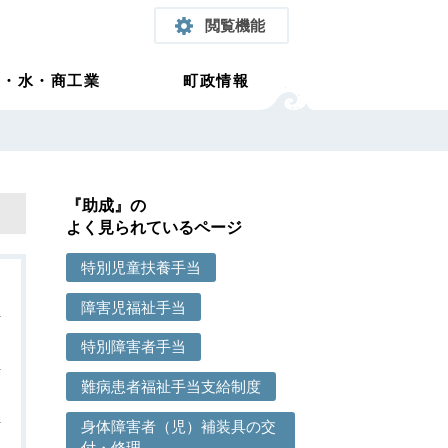
閲覧機能
農・水・商工業
町政情報
『助成』の
よく見られているページ
特別児童扶養手当
障害児福祉手当
特別障害者手当
難病患者福祉手当支給制度
身体障害者（児）補装具の交
付・修理