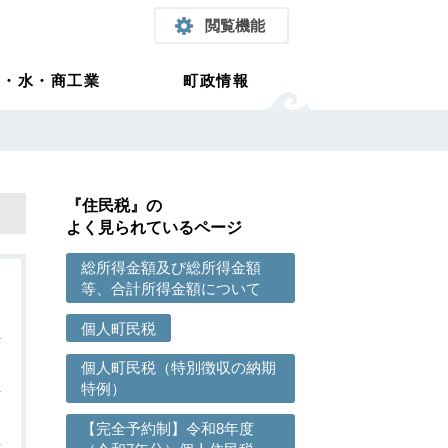
閲覧機能
農・水・商工業
町政情報
『住民税』の
よく見られているページ
総所得金額及び総所得金額
等、合計所得金額について
個人町民税
個人町民税（特別徴収の納期
特例）
【完全予約制】令和8年度