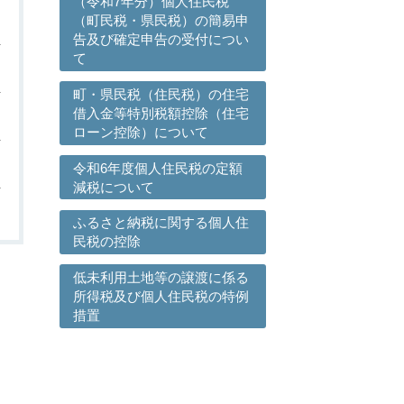
（令和7年分）個人住民税
（町民税・県民税）の簡易申
告及び確定申告の受付につい
て
町・県民税（住民税）の住宅
借入金等特別税額控除（住宅
ローン控除）について
令和6年度個人住民税の定額
減税について
ふるさと納税に関する個人住
民税の控除
低未利用土地等の譲渡に係る
所得税及び個人住民税の特例
措置