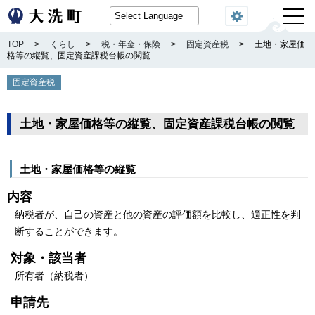
閲覧機能
TOP
>
くらし
>
税・年金・保険
>
固定資産税
>
土地・家屋価
格等の縦覧、固定資産課税台帳の閲覧
固定資産税
土地・家屋価格等の縦覧、固定資産課税台帳の閲覧
土地・家屋価格等の縦覧
内容
納税者が、自己の資産と他の資産の評価額を比較し、適正性を判
断することができます。
対象・該当者
所有者（納税者）
申請先