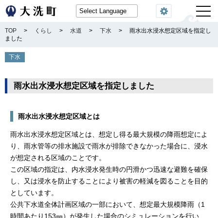
閲覧機能
TOP
>
くらし
>
水道
>
下水
>
雨水出水浸水想定区域を指定し
ました
下水
雨水出水浸水想定区域を指定しました
雨水出水浸水想定区域とは
雨水出水浸水想定区域とは、想定し得る最大規模の降雨想定によ
り、雨水管等の排水施設で雨水が排除できなかった場合に、浸水
が想定される区域のことです。
この区域の指定は、内水浸水発生時の円滑かつ迅速な避難を確保
し、又は浸水を防止することにより被害の軽減を図ることを目的
としています。
公共下水道全体計画区域の一部において、想定最大規模降雨（1
時間あたり153㎜）が発生した場合のシミュレーションを行い、