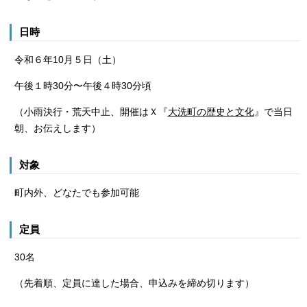
日時
令和６年10月５日（土）
午後１時30分〜午後４時30分頃
（小雨決行・荒天中止、開催はＸ『
大洗町の歴史と文化
』で当日
朝、お伝えします）
対象
町内外、どなたでも参加可能
定員
30名
（先着順、定員に達した場合、申込みを締め切ります）