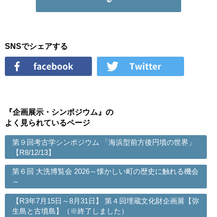
SNSでシェアする
『企画展示・シンポジウム』の
よく見られているページ
第９回考古学シンポジウム 「海浜型前方後円墳の世界」
【R8/12/13】
第６回 大洗博覧会 2026～懐かしい町の歴史に触れる機会
～
【R3年7月15日～8月31日】 第４回埋蔵文化財企画展【弥
生島と古墳島】（※終了しました）