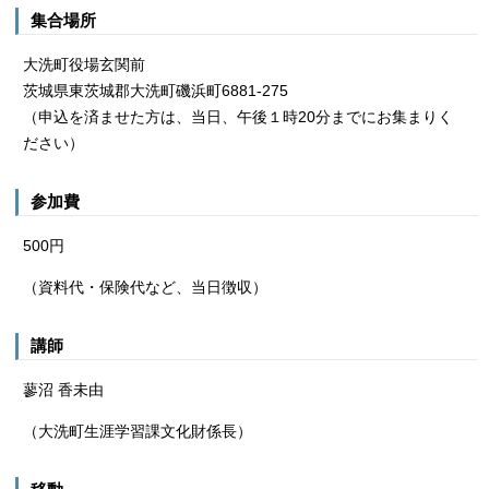
集合場所
大洗町役場玄関前
茨城県東茨城郡大洗町磯浜町6881-275
（申込を済ませた方は、当日、午後１時20分までにお集まりく
ださい）
参加費
500円
（資料代・保険代など、当日徴収）
講師
蓼沼 香未由
（大洗町生涯学習課文化財係長）