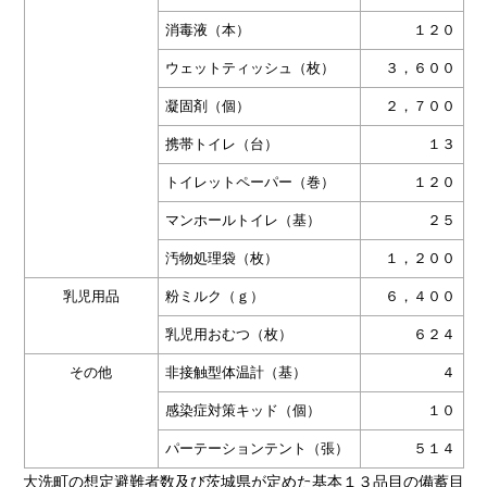
消毒液（本）
１２０
ウェットティッシュ（枚）
３，６００
凝固剤（個）
２，７００
携帯トイレ（台）
１３
トイレットペーパー（巻）
１２０
マンホールトイレ（基）
２５
汚物処理袋（枚）
１，２００
乳児用品
粉ミルク（ｇ）
６，４００
乳児用おむつ（枚）
６２４
その他
非接触型体温計（基）
４
感染症対策キッド（個）
１０
パーテーションテント（張）
５１４
大洗町の想定避難者数及び茨城県が定めた基本１３品目の備蓄目