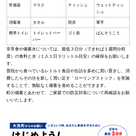
常備薬
マスク
ティッシュ
ウェットティッ
シュ
消毒液
タオル
雨具
軍手
携帯トイレ
トイレットペー
ゴミ袋
ばんそうこう
パー
非常食や備蓄水については、最低３日分（できれば１週間分程
度）の食料と水（１人１日３リットル目安）の確保をお願いしま
す。
普段から食べているレトルト食品や缶詰を多めに買い置きし、消
費したらその分を新しく買い足す「ローリングストック」を実施
することで、無駄なく備蓄を進めることができます。
町の備蓄とあわせて、ご家庭での防災対策について再確認をお願
いいたします。