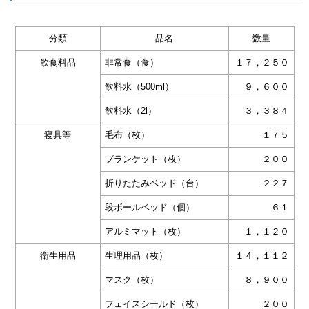
分類
品名
数量
飲食料品
非常食（食）
１７，２５０
飲料水（500ml）
９，６００
飲料水（2l）
３，３８４
寝具等
毛布（枚）
１７５
ブランケット（枚）
２００
折りたたみベッド（台）
２２７
段ボールベッド（個）
６１
アルミマット（枚）
１，１２０
衛生用品
生理用品（枚）
１４，１１２
マスク（枚）
８，９００
フェイスシールド（枚）
２００