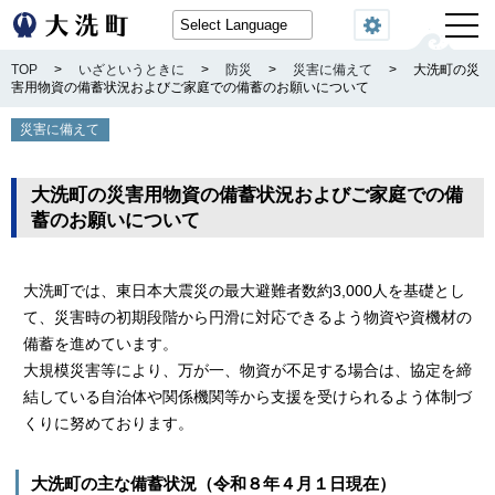
閲覧機能
TOP
>
いざというときに
>
防災
>
災害に備えて
>
大洗町の災
害用物資の備蓄状況およびご家庭での備蓄のお願いについて
災害に備えて
大洗町の災害用物資の備蓄状況およびご家庭での備
蓄のお願いについて
大洗町では、東日本大震災の最大避難者数約3,000人を基礎とし
て、災害時の初期段階から円滑に対応できるよう物資や資機材の
備蓄を進めています。
大規模災害等により、万が一、物資が不足する場合は、協定を締
結している自治体や関係機関等から支援を受けられるよう体制づ
くりに努めております。
大洗町の主な備蓄状況（令和８年４月１日現在）