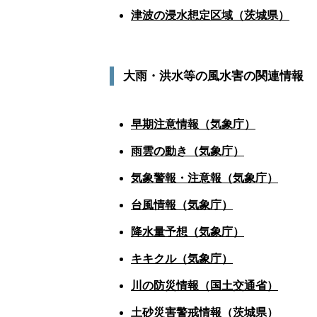
津波の浸水想定区域（茨城県）
※想
大雨・洪水等の風水害の関連情報
早期注意情報（気象庁）
※警報
雨雲の動き（気象庁）
※雨が
気象警報・注意報（気象庁）
※発
台風情報（気象庁）
※発生中
降水量予想（気象庁）
※現在
キキクル（気象庁）
※警報等
川の防災情報（国土交通省）
※大
土砂災害警戒情報（茨城県）
※発