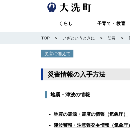
くらし
子育て・教育
TOP
>
いざというときに
>
防災
>
災害に備えて
災害情報の入手方法
地震・津波の情報
地震の震源・震度の情報（気象庁）
津波警報・注意報発令情報（気象庁