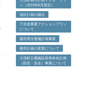
等
ン（2019年6月策定）
地区計画の届出
下水道事業アクションプラン
い
について
都市再生整備計画事業
都市計画の変更について
大洗町公園施設長寿命化計画
（防災・安全）事業について