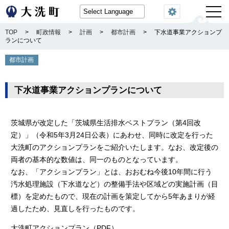
閲覧機能
TOP
>
町政情報
>
計画
>
都市計画
>
下水道事業アクションプ
ランについて
都市計画
下水道事業アクションプランについて
茨城県が改定した「茨城県生活排水ベストプラン（第4回改
定）」（令和5年3月24日公表）にあわせ、同時に改定を行った
大洗町のアクションプランをご紹介いたします。なお、改定後の
両者の基本的な数値は、同一のものとなっています。
なお、「アクションプラン」とは、おおむね今後10年間に行う
汚水処理施設（下水道など）の整備手法や区域どの実施計画（目
標）を定めたもので、現在の計画を策定してから5年あまりが経
過したため、見直しを行ったものです。
大洗町アクションプラン（PDF）