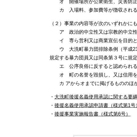
オ 開催場所が公衆衛生、災害防
カ 入場料、参加費等が徴収され
（２）事業の内容等が次のいずれかに
ア 政治的中立性又は宗教的中立
イ 専ら営利又は商業宣伝を目的
ウ 大洗町暴力団排除条例（平成2
規定する暴力団員又は同条第３号に規
エ 公序良俗に反すると認められ
オ 町の名誉を毀損し、又は信用
カ アからオまでに掲げるもののほ
・
大洗町後援名義使用承認に関する要綱
・
後援名義使用承認申請書（様式第1号
・
後援事業実施報告書（様式第6号）