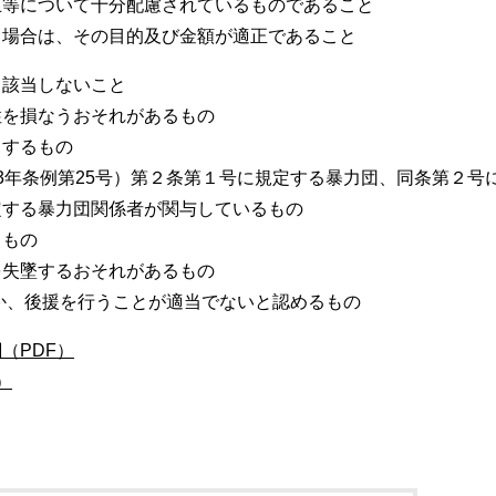
止等について十分配慮されているものであること
る場合は、その目的及び金額が適正であること
も該当しないこと
性を損なうおそれがあるもの
とするもの
3年条例第25号）第２条第１号に規定する暴力団、同条第２号
定する暴力団関係者が関与しているもの
るもの
を失墜するおそれがあるもの
か、後援を行うことが適当でないと認めるもの
（PDF）
）