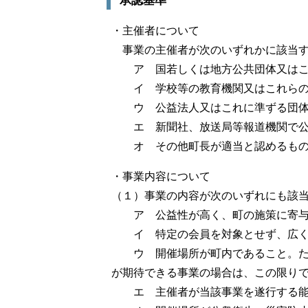
承認基準
・主催者について
事業の主催者が次のいずれかに該当
ア 国若しくは地方公共団体又は
イ 学校等の教育機関又はこれら
ウ 公益法人又はこれに準ずる団
エ 新聞社、放送局等報道機関で
オ その他町長が適当と認めるも
・事業内容について
（１）事業の内容が次のいずれにも該
ア 公益性が高く、町の施策に寄
イ 特定の会員を対象とせず、広
ウ 開催場所が町内であること。
が期待できる事業の場合は、この限り
エ 主催者が当該事業を遂行する