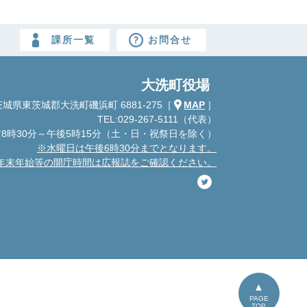
課所一覧
お問合せ
大洗町役場
城県東茨城郡大洗町磯浜町 6881-275
［
MAP
］
TEL:029-267-5111（代表）
8時30分～午後5時15分
（土・日・祝祭日を除く）
※水曜日は午後6時30分までとなります。
年末年始等の開庁時間は広報誌をご確認ください。
PAGE
TOP