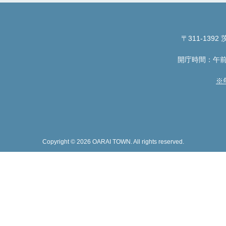
〒311-1392
茨
開庁時間：午前
※
Copyright © 2026 OARAI TOWN. All rights reserved.