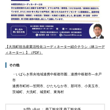
【大洗町担当産業活性化コーディネーター紹介チラシ（林コーデ
ィネーター）】（PDF）
その他
・いばらき県央地域連携中枢都市圏…連携中枢都市―水戸
市
連携市町村―笠間市、ひたちなか市、那珂市、小美玉市、
茨城町、大洗町、城里町、東海村
お問い合せ
商工観光課 商工観光係