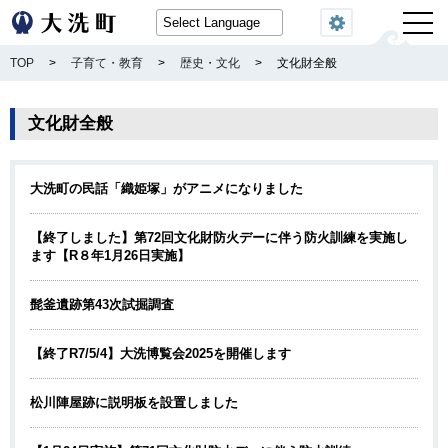
閲覧機能
TOP
>
子育て・教育
>
歴史・文化
>
文化財全般
文化財全般
大洗町の民話「織姫塚」がアニメになりました
【終了しました】第72回文化財防火デーに伴う防火訓練を実施し
ます【R８年1月26日実施】
髭釜遺跡第43次試掘調査
【終了R7/5/4】大洗博覧会2025を開催します
松川陣屋跡に説明板を設置しました