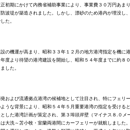
大正初期にかけて内務省補助事業により、事業費３０万円あま
西防波堤が築造されました。しかし、漂砂のため港内が埋没し
でした。
建設の機運が高まり、昭和３３年１２月の地方港湾指定を機に
６年度より待望の港湾建設を開始し、昭和５４年度までに約８
りました。
開発および流通拠点港湾の候補地として注目され、特にフェリ
のような背景により、昭和５４年５月重要港湾の指定を受ける
とした港湾計画が策定され、第３埠頭岸壁（マイナス８.０メ
には大洗～苫小牧・室蘭両港間にカーフェリーが就航しました