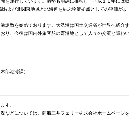
牧間を運行しています。港勢も順調に推移し、平成１１年には
首都圏および北関東地域と北海道を結ぶ物流拠点としての評価がま
寄港誘致を始めております。大洗港は国土交通省が世界へ紹介
ており、今後は国内外旅客船の寄港地として人々の交流と賑わ
土木部港湾課）
います。
状況などについては、
商船三井フェリー株式会社ホームページ