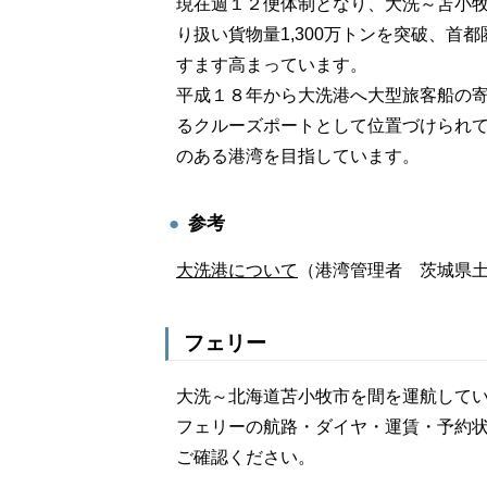
現在週１２便体制となり、大洗～苫小
り扱い貨物量1,300万トンを突破、
すます高まっています。
平成１８年から大洗港へ大型旅客船の
るクルーズポートとして位置づけられ
のある港湾を目指しています。
参考
大洗港について
（港湾管理者 茨城県
フェリー
大洗～北海道苫小牧市を間を運航して
フェリーの航路・ダイヤ・運賃・予約
ご確認ください。