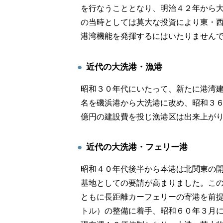
を行なうこととなり、明治４２年から
の当時としては莫大な投資により東・
港湾機能を発揮するにはいたりません
近代の大洗港・漁港
昭和３０年代にいたって、新たに港湾
名を磯浜港から大洗港に改め、昭和３
億円の建設費を投じ漁港区は出来上が
近代の大洗港・フェリー港
昭和４０年代後半から本港は北関東の
基地としての要請が高まりました。こ
ともに長距離カーフェリーの寄港を前提
トル）の整備に着手、昭和６０年３月