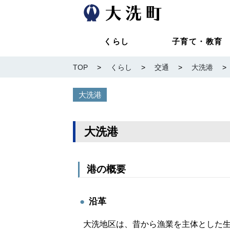
くらし
子育て・教育
TOP
>
くらし
>
交通
>
大洗港
>
大洗港
大洗港
港の概要
沿革
大洗地区は、昔から漁業を主体とした