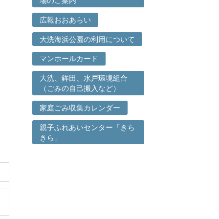
場のご案内
広報おおあらい
大洗海浜公園の利用について
マンホールカード
大洗、鉾田、水戸環境組合
（ごみの自己搬入など）
家庭ごみ収集カレンダー
親子ふれあいセンター「きら
きら」