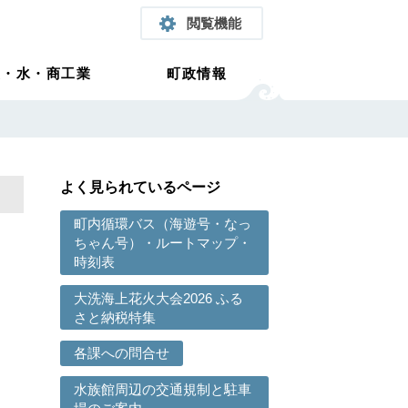
閲覧機能
農・水・商工業
町政情報
よく見られているページ
町内循環バス（海遊号・なっ
ちゃん号）・ルートマップ・
時刻表
大洗海上花火大会2026 ふる
さと納税特集
各課への問合せ
水族館周辺の交通規制と駐車