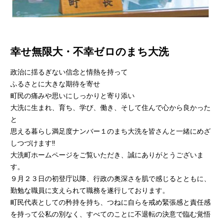
幸せ無限大・不幸ゼロのまち大洗
政治に揺るぎない信念と情熱を持って
ふるさとに大きな期待を寄せ
町民の痛みや思いにしっかりと寄り添い
大洗に生まれ、育ち、学び、働き、そして住んで心から良かった
と
思える暮らし満足度ナンバー１のまち大洗を皆さんと一緒にめざ
しつづけます‼
大洗町ホームページをご覧いただき、誠にありがとうございま
す。
９月２３日の初登庁以降、行政の奥深さを肌で感じるとともに、
勤勉な職員に支えられて職務を遂行しております。
町民代表としての矜持を持ち、つねに自らを戒め緊張感と責任感
を持って公私の別なく、すべてのことに不退転の決意で臨む覚悟