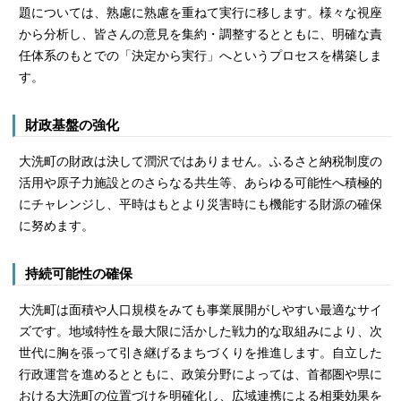
題については、熟慮に熟慮を重ねて実行に移します。様々な視座
から分析し、皆さんの意見を集約・調整するとともに、明確な責
任体系のもとでの「決定から実行」へというプロセスを構築しま
す。
財政基盤の強化
大洗町の財政は決して潤沢ではありません。ふるさと納税制度の
活用や原子力施設とのさらなる共生等、あらゆる可能性へ積極的
にチャレンジし、平時はもとより災害時にも機能する財源の確保
に努めます。
持続可能性の確保
大洗町は面積や人口規模をみても事業展開がしやすい最適なサイ
ズです。地域特性を最大限に活かした戦力的な取組みにより、次
世代に胸を張って引き継げるまちづくりを推進します。自立した
行政運営を進めるとともに、政策分野によっては、首都圏や県に
おける大洗町の位置づけを明確化し、広域連携による相乗効果を