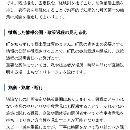
です。既成概念、固定観念、経験則を捨て去り、前例踏襲主義を
排し、要不要を明確化することで効率的で効果的な町民第一の施
策の展開を推進してまいります。
徹底した情報公開・政策過程の見える化
町を知らずして郷土愛は育めません。町民の皆さまの必要とする
情報の公開を徹底させることで、町民の参加意識を醸成し、政策
過程の説明責任へと繋げます。
重要な案件については、私や担当者が場所・時間を問わず直接説
明する場「まちづくりトーク」を設けます。
熟議・熟慮・断行
議論なしの計画決定や施策展開はありえません。役職にとらわれ
ない本音のやりとりや少数意見にも配慮することで、それぞれの
施策に関わる職員、企業や団体等の関係者すべてが当事者意識を
持ち、より良い方向性を見出すことが可能となります。
スピード感を重視しますが、丁寧に時間をかけて取り組むべき課