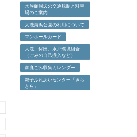
水族館周辺の交通規制と駐車
場のご案内
大洗海浜公園の利用について
マンホールカード
大洗、鉾田、水戸環境組合
（ごみの自己搬入など）
家庭ごみ収集カレンダー
親子ふれあいセンター「きら
きら」