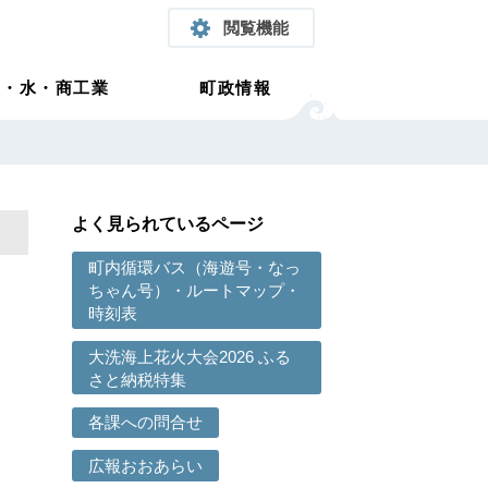
閲覧機能
農・水・商工業
町政情報
よく見られているページ
町内循環バス（海遊号・なっ
ちゃん号）・ルートマップ・
時刻表
大洗海上花火大会2026 ふる
さと納税特集
各課への問合せ
広報おおあらい