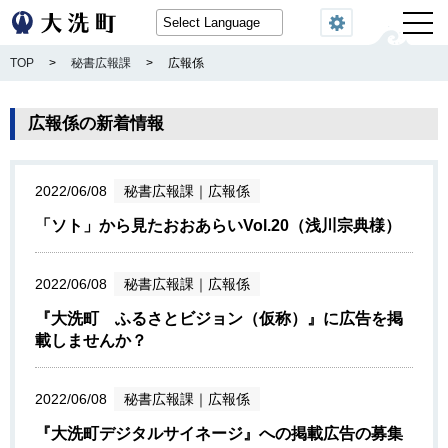
閲覧機能
TOP
>
秘書広報課
>
広報係
広報係の新着情報
2022/06/08
秘書広報課
｜
広報係
「ソト」から見たおおあらいVol.20（浅川宗典様）
2022/06/08
秘書広報課
｜
広報係
『大洗町 ふるさとビジョン（仮称）』に広告を掲
載しませんか？
2022/06/08
秘書広報課
｜
広報係
『大洗町デジタルサイネージ』への掲載広告の募集