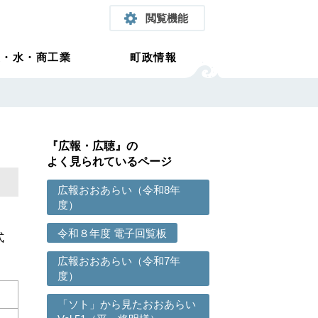
閲覧機能
農・水・商工業
町政情報
『広報・広聴』の
よく見られているページ
広報おおあらい（令和8年
度）
令和８年度 電子回覧板
式
広報おおあらい（令和7年
度）
「ソト」から見たおおあらい