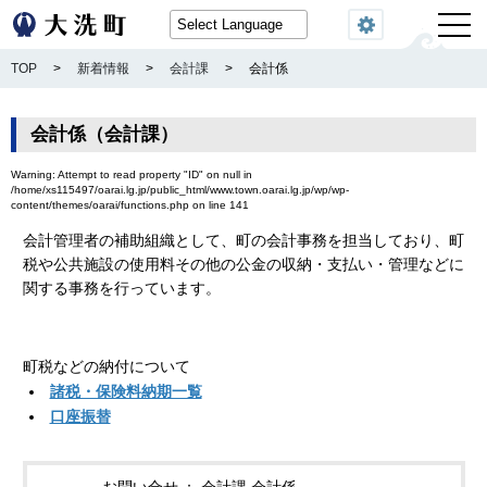
閲覧機能
TOP
>
新着情報
>
会計課
>
会計係
会計係（会計課）
Warning
: Attempt to read property "ID" on null in
/home/xs115497/oarai.lg.jp/public_html/www.town.oarai.lg.jp/wp/wp-
content/themes/oarai/functions.php
on line
141
会計管理者の補助組織として、町の会計事務を担当しており、町
税や公共施設の使用料その他の公金の収納・支払い・管理などに
関する事務を行っています。
町税などの納付について
諸税・保険料納期一覧
口座振替
お問い合せ
会計課 会計係