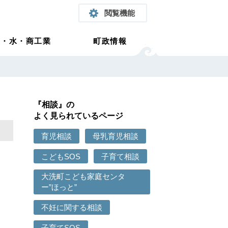
閲覧機能
農・水・商工業
町政情報
『相談』の
よく見られているページ
育児相談
母乳育児相談
こどもSOS
子育て相談
大洗町こども家庭センタ
ー”ほっと”
不妊に関する相談
子育てSOS