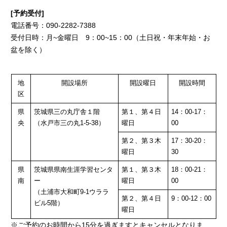
[予約受付]
電話番号：090-2282-7388
受付日時：月~金曜日 9：00~15：00（土日祝・年末年始・お
盆を除く）
地
開設場所
開設曜日
開設時間
区
県
茨城県三の丸庁舎１階
第１、第４日
14：00-17：
央
（水戸市三の丸1-5-38）
曜日
00
第２、第３木
17：30-20：
曜日
30
県
茨城県県南生涯学習センタ
第１、第３木
18：00-21：
南
ー
曜日
00
（土浦市大和町9-1ウララ
第２、第４日
9：00-12：00
ビル5階）
曜日
※ご予約のお時間から15分を過ぎますとキャンセルとなりま