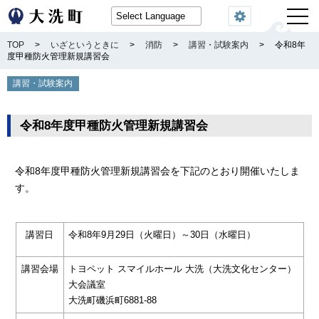
閲覧機能
TOP
>
いざというときに
>
消防
>
講習・試験案内
>
令和8年
度甲種防火管理新規講習会
講習・試験案内
令和8年度甲種防火管理新規講習会
令和8年度甲種防火管理新規講習会を下記のとおり開催いたしま
す。
講習日
令和8年9月29日（火曜日）～30日（水曜日）
講習会場
トヨペット スマイルホール 大洗（大洗文化センター）
大会議室
大洗町磯浜町6881-88