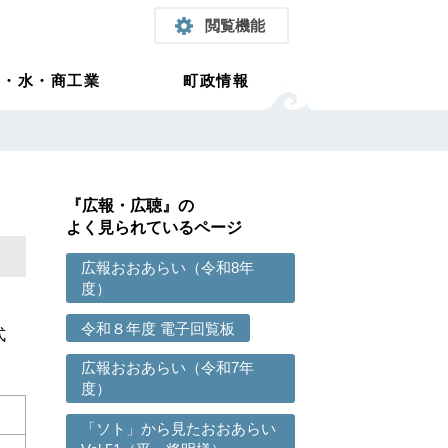
閲覧機能
農・水・商工業
町政情報
『広報・広聴』の
よく見られているページ
広報おおあらい（令和8年
度）
令和８年度 電子回覧板
式
広報おおあらい（令和7年
度）
「ソト」から見たおおあらい