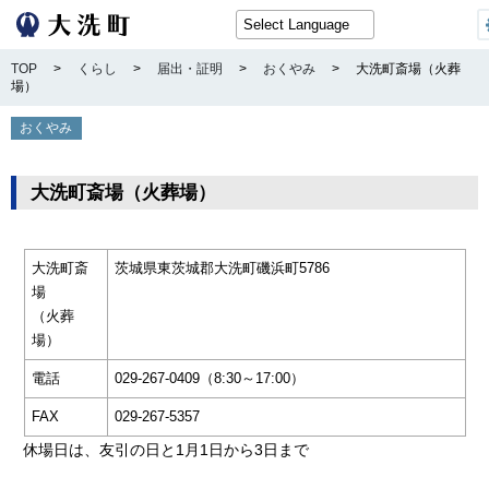
TOP
>
くらし
>
届出・証明
>
おくやみ
>
大洗町斎場（火葬
場）
おくやみ
大洗町斎場（火葬場）
大洗町斎
茨城県東茨城郡大洗町磯浜町5786
場
（火葬
場）
電話
029-267-0409（8:30～17:00）
FAX
029-267-5357
休場日は、友引の日と1月1日から3日まで