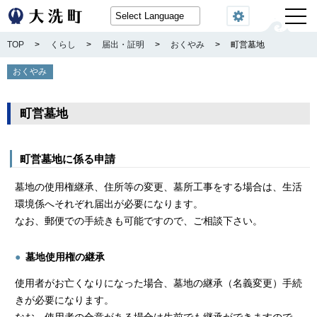
閲覧機能
TOP
>
くらし
>
届出・証明
>
おくやみ
>
町営墓地
おくやみ
町営墓地
町営墓地に係る申請
墓地の使用権継承、住所等の変更、墓所工事をする場合は、生活
環境係へそれぞれ届出が必要になります。
なお、郵便での手続きも可能ですので、ご相談下さい。
墓地使用権の継承
使用者がお亡くなりになった場合、墓地の継承（名義変更）手続
きが必要になります。