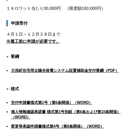
１キロワット当たり30,000円 （限度額100,000円）
申請受付
４月１日～１２月２８日まで
※着工前に申請が必要です。
要綱
大洗町住宅用太陽光発電システム設置補助金交付要綱（PDF）
様式
交付申請書様式第1号（第6条関係）（WORD）
個人情報確認承諾書 様式第1号別紙（第6条および第10条関係）
（WORD）
変更等承認申請書様式第4号（第8条関係）（WORD）