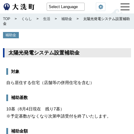
閲覧機能
TOP
>
くらし
>
生活
>
補助金
>
太陽光発電システム設置補助
金
補助金
太陽光発電システム設置補助金
対象
自ら居住する住宅（店舗等の併用住宅を含む）
補助基数
10基（8月4日現在 残り7基）
※予定基数がなくなり次第申請受付を終了いたします。
補助金額