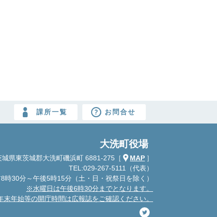
課所一覧
お問合せ
大洗町役場
城県東茨城郡大洗町磯浜町 6881-275
［
MAP
］
TEL:029-267-5111（代表）
8時30分～午後5時15分
（土・日・祝祭日を除く）
※水曜日は午後6時30分までとなります。
年末年始等の開庁時間は広報誌をご確認ください。