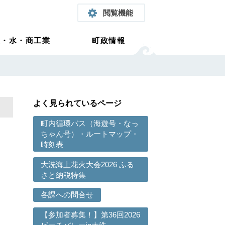
閲覧機能
農・水・商工業
町政情報
よく見られているページ
町内循環バス（海遊号・なっ
ちゃん号）・ルートマップ・
時刻表
大洗海上花火大会2026 ふる
さと納税特集
各課への問合せ
【参加者募集！】第36回2026