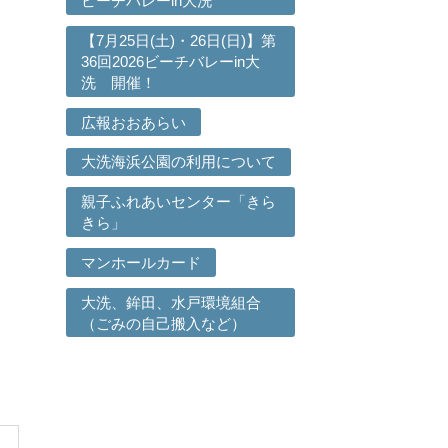
ビーチバレーin大洗
【7月25日(土)・26日(日)】第
36回2026ビーチバレーin大
洗 開催！
広報おおあらい
大洗海浜公園の利用について
親子ふれあいセンター「きら
きら」
マンホールカード
大洗、鉾田、水戸環境組合
（ごみの自己搬入など）