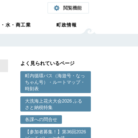
閲覧機能
農・水・商工業
町政情報
よく見られているページ
町内循環バス（海遊号・なっ
ちゃん号）・ルートマップ・
時刻表
大洗海上花火大会2026 ふる
さと納税特集
各課への問合せ
【参加者募集！】第36回2026