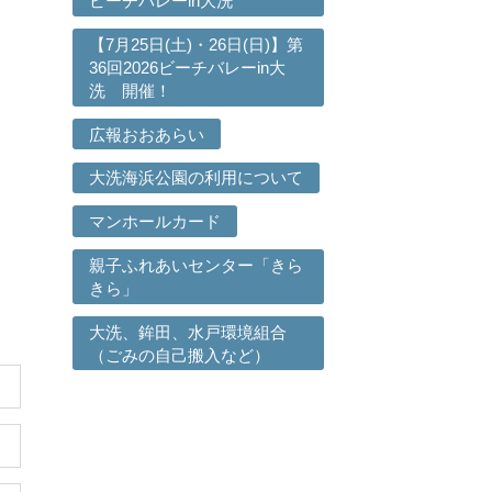
ビーチバレーin大洗
【7月25日(土)・26日(日)】第
36回2026ビーチバレーin大
洗 開催！
広報おおあらい
大洗海浜公園の利用について
マンホールカード
親子ふれあいセンター「きら
きら」
大洗、鉾田、水戸環境組合
（ごみの自己搬入など）