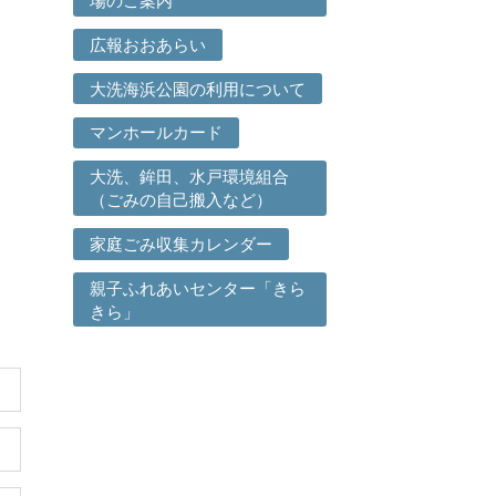
場のご案内
広報おおあらい
大洗海浜公園の利用について
マンホールカード
大洗、鉾田、水戸環境組合
（ごみの自己搬入など）
家庭ごみ収集カレンダー
親子ふれあいセンター「きら
きら」