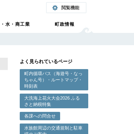
閲覧機能
農・水・商工業
町政情報
よく見られているページ
町内循環バス（海遊号・なっ
ちゃん号）・ルートマップ・
時刻表
大洗海上花火大会2026 ふる
さと納税特集
各課への問合せ
水族館周辺の交通規制と駐車