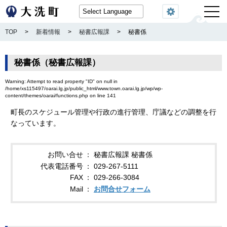
閲覧機能
TOP
>
新着情報
>
秘書広報課
>
秘書係
秘書係（秘書広報課）
Warning
: Attempt to read property "ID" on null in
/home/xs115497/oarai.lg.jp/public_html/www.town.oarai.lg.jp/wp/wp-
content/themes/oarai/functions.php
on line
141
町長のスケジュール管理や行政の進行管理、庁議などの調整を行
なっています。
お問い合せ
秘書広報課 秘書係
代表電話番号
029-267-5111
FAX
029-266-3084
Mail
お問合せフォーム