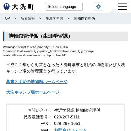
閲覧機能
TOP
>
新着情報
>
生涯学習課
>
博物館管理係
博物館管理係（生涯学習課）
Warning
: Attempt to read property "ID" on null in
/home/xs115497/oarai.lg.jp/public_html/www.town.oarai.lg.jp/wp/wp-
content/themes/oarai/functions.php
on line
141
平成２２年から町営となった大洗町幕末と明治の博物館及び大洗
キャンプ場の管理運営を行っています。
幕末と明治の博物館ホームページ
大洗キャンプ場ホームページ
お問い合せ
生涯学習課 博物館管理係
代表電話番号
029-267-5111
FAX
029-267-1051
Mail
お問合せフォーム