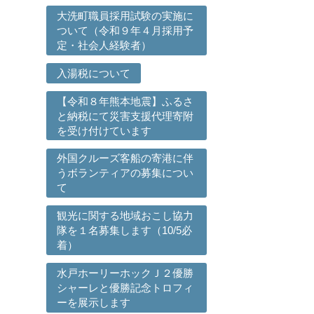
大洗町職員採用試験の実施に
ついて（令和９年４月採用予
定・社会人経験者）
入湯税について
【令和８年熊本地震】ふるさ
と納税にて災害支援代理寄附
を受け付けています
外国クルーズ客船の寄港に伴
うボランティアの募集につい
て
観光に関する地域おこし協力
隊を１名募集します（10/5必
着）
水戸ホーリーホックＪ２優勝
シャーレと優勝記念トロフィ
ーを展示します