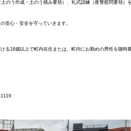
（土のう作成・土のう積み要領）、礼式訓練（夜警慰問要領）
まの安心・安全を守っていきます。
ける18歳以上で町内在住または、町内にお勤めの男性を随時
1119