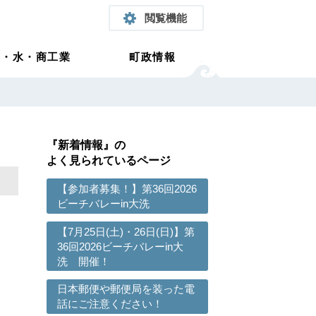
閲覧機能
農・水・商工業
町政情報
『新着情報』の
よく見られているページ
【参加者募集！】第36回2026
ビーチバレーin大洗
【7月25日(土)・26日(日)】第
36回2026ビーチバレーin大
洗 開催！
日本郵便や郵便局を装った電
話にご注意ください！