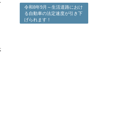
を
令和8年9月～生活道路におけ
る自動車の法定速度が引き下
げられます！
募