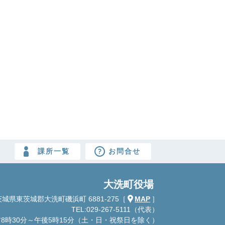
課所一覧
お問合せ
大洗町役場
城県東茨城郡大洗町磯浜町 6881-275
［
MAP
］
TEL:029-267-5111（代表）
8時30分～午後5時15分
（土・日・祝祭日を除く）