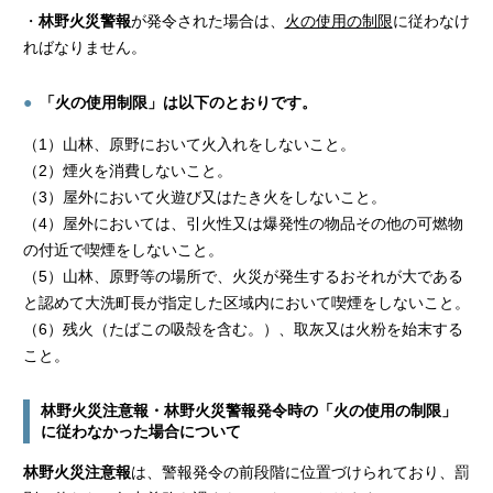
・
林野火災警報
が発令された場合は、
火の使用の制限
に従わなけ
ればなりません。
「火の使用制限」
は以下のとおりです。
（1）山林、原野において火入れをしないこと。
（2）煙火を消費しないこと。
（3）屋外において火遊び又はたき火をしないこと。
（4）屋外においては、引火性又は爆発性の物品その他の可燃物
の付近で喫煙をしないこと。
（5）山林、原野等の場所で、火災が発生するおそれが大である
と認めて大洗町長が指定した区域内において喫煙をしないこと。
（6）残火（たばこの吸殻を含む。）、取灰又は火粉を始末する
こと。
林野火災注意報・林野火災警報発令時の「火の使用の制限」
に従わなかった場合について
林野火災注意報
は、警報発令の前段階に位置づけられており、罰