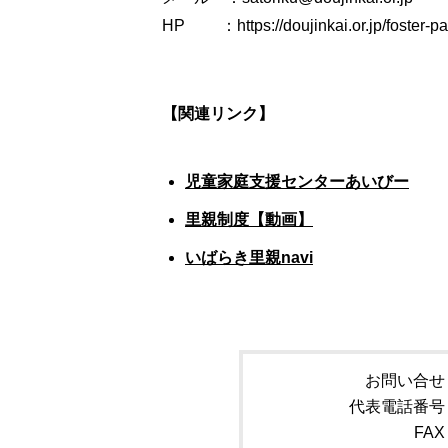
HP ：https://doujinkai.or.jp/foster-pa
【関連リンク】
児童家庭支援センターあいびー
里親制度【動画】
いばらき里親navi
お問い合せ
代表電話番号
FAX