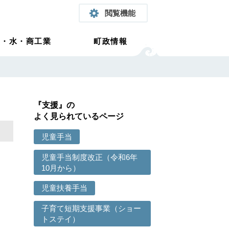
閲覧機能
農・水・商工業
町政情報
『支援』の
よく見られているページ
児童手当
児童手当制度改正（令和6年
10月から）
児童扶養手当
子育て短期支援事業（ショー
トステイ）