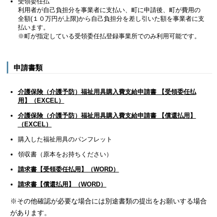
受領委任払
利用者が自己負担分を事業者に支払い、町に申請後、町が費用の
全額(１０万円が上限)から自己負担分を差し引いた額を事業者に支
払います。
※町が指定している受領委任払登録事業所でのみ利用可能です。
申請書類
介護保険（介護予防）福祉用具購入費支給申請書 【受領委任払
用】（EXCEL）
介護保険（介護予防）福祉用具購入費支給申請書 【償還払用】
（EXCEL）
購入した福祉用具のパンフレット
領収書（原本をお持ちください）
請求書【受領委任払用】（WORD）
請求書【償還払用】（WORD）
※その他確認が必要な場合には別途書類の提出をお願いする場合
があります。